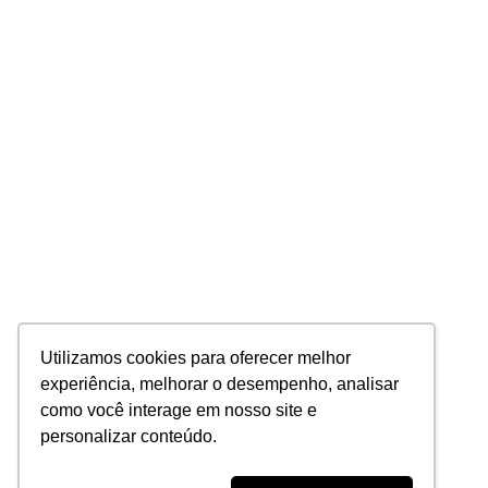
Home
Sobre Nós
O que fazemos
Pra quem fazemos
Portfólio
Blog
Contato
Utilizamos cookies para oferecer melhor
experiência, melhorar o desempenho, analisar
como você interage em nosso site e
Termos e Condições
Política de Privacidade
personalizar conteúdo.
Contato