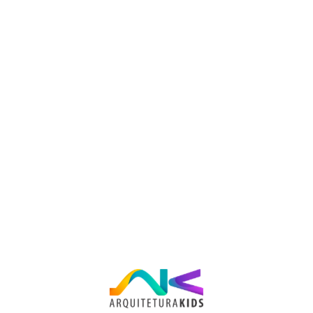
Arquitetura Kids
22 set, 2023
Aprenda como o Kidplay pode
incentivar a atividade física e reduzir
o tempo de tela, promovendo um
estilo de vida mais equilibrado